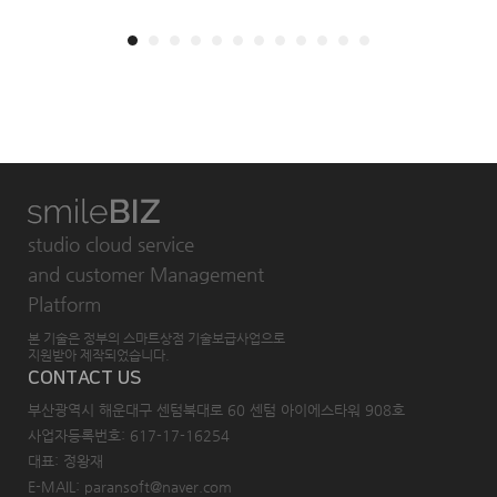
studio cloud service
and customer Management
Platform
본 기술은 정부의 스마트상점 기술보급사업으로
지원받아 제작되었습니다.
CONTACT US
부산광역시 해운대구 센텀북대로 60 센텀 아이에스타워 908호
사업자등록번호: 617-17-16254
대표: 정왕재
E-MAIL: paransoft@naver.com